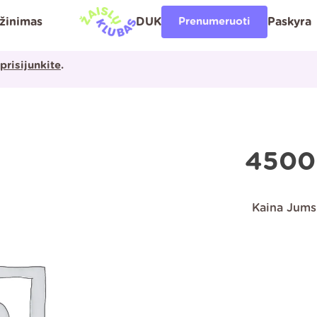
ąžinimas
DUK
Prenumeruoti
Paskyra
prisijunkite
.
4500
Kaina Jums