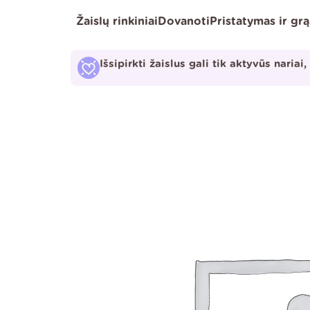
Pereiti
Žaislų rinkiniai
Dovanoti
Pristatymas ir gr
prie
turinio
Išsipirkti žaislus gali tik aktyvūs nariai,