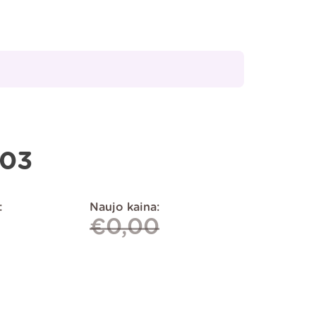
03
:
Naujo kaina:
€
0,00