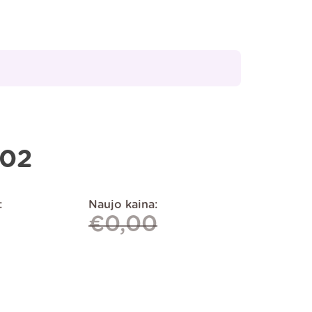
02
:
Naujo kaina:
€
0,00