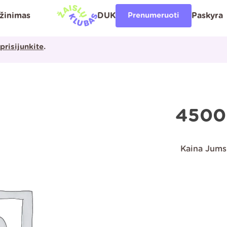
ąžinimas
DUK
Prenumeruoti
Paskyra
prisijunkite
.
4500
Kaina Jums