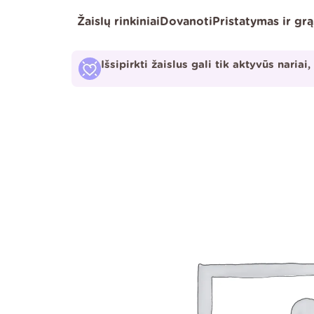
Pereiti
Žaislų rinkiniai
Dovanoti
Pristatymas ir gr
prie
turinio
Išsipirkti žaislus gali tik aktyvūs nariai,