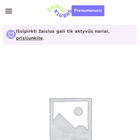
Pereiti
Prenumeruoti
prie
turinio
Išsipirkti žaislus gali tik aktyvūs nariai,
prisijunkite
.