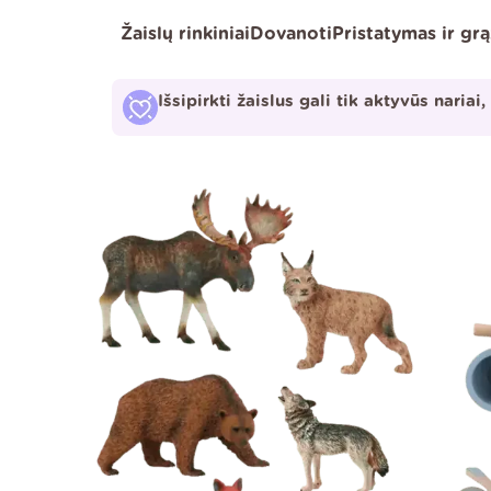
Pereiti
Žaislų rinkiniai
Dovanoti
Pristatymas ir gr
prie
turinio
Išsipirkti žaislus gali tik aktyvūs nariai,