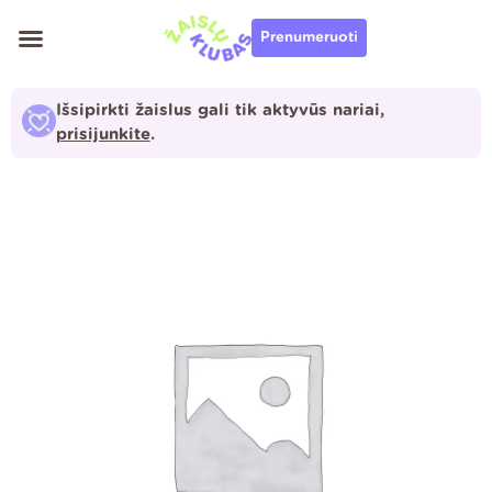
Pereiti
Prenumeruoti
prie
turinio
Išsipirkti žaislus gali tik aktyvūs nariai,
prisijunkite
.