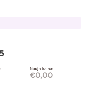
5
:
Naujo kaina:
€
0,00