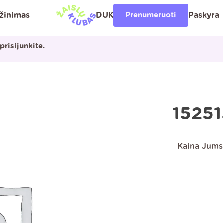
ąžinimas
DUK
Prenumeruoti
Paskyra
prisijunkite
.
15251
Kaina Jums