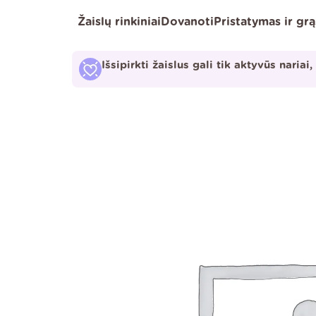
Pereiti
Žaislų rinkiniai
Dovanoti
Pristatymas ir gr
prie
turinio
Išsipirkti žaislus gali tik aktyvūs nariai,