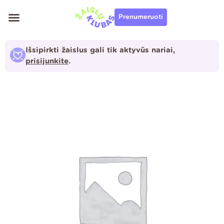
Pereiti
Prenumeruoti
prie
turinio
Išsipirkti žaislus gali tik aktyvūs nariai,
prisijunkite
.