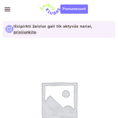
Pereiti
Prenumeruoti
prie
turinio
Išsipirkti žaislus gali tik aktyvūs nariai,
prisijunkite
.