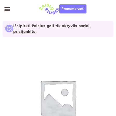
Pereiti
Prenumeruoti
prie
turinio
Išsipirkti žaislus gali tik aktyvūs nariai,
prisijunkite
.