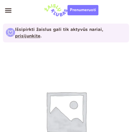
Pereiti
Prenumeruoti
prie
turinio
Išsipirkti žaislus gali tik aktyvūs nariai,
prisijunkite
.