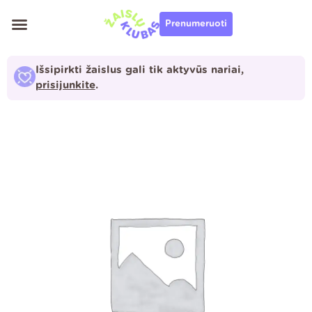
Pereiti
Prenumeruoti
prie
turinio
Išsipirkti žaislus gali tik aktyvūs nariai,
prisijunkite
.