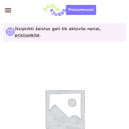
Pereiti
Prenumeruoti
prie
turinio
Išsipirkti žaislus gali tik aktyvūs nariai,
prisijunkite
.