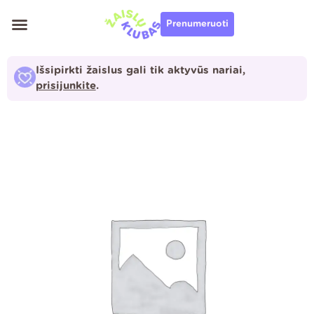
Pereiti
Prenumeruoti
prie
turinio
Išsipirkti žaislus gali tik aktyvūs nariai,
prisijunkite
.