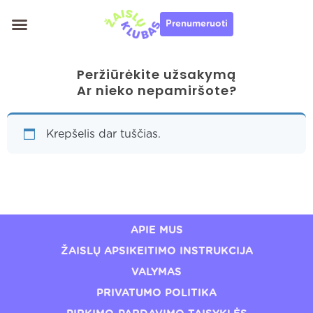
Pereiti
Prenumeruoti
prie
turinio
Peržiūrėkite užsakymą
Ar nieko nepamiršote?
Krepšelis dar tuščias.
APIE MUS
ŽAISLŲ APSIKEITIMO INSTRUKCIJA
VALYMAS
PRIVATUMO POLITIKA