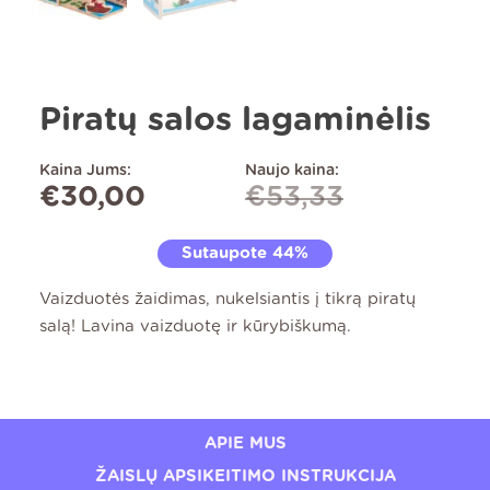
Piratų salos lagaminėlis
Kaina Jums:
Naujo kaina:
€
30,00
€
53,33
Sutaupote 44%
Vaizduotės žaidimas, nukelsiantis į tikrą piratų
salą! Lavina vaizduotę ir kūrybiškumą.
APIE MUS
ŽAISLŲ APSIKEITIMO INSTRUKCIJA