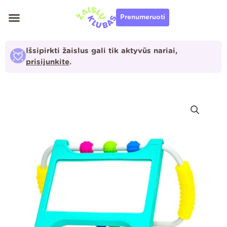
Pereiti
Prenumeruoti
prie
turinio
Išsipirkti žaislus gali tik aktyvūs nariai,
prisijunkite
.