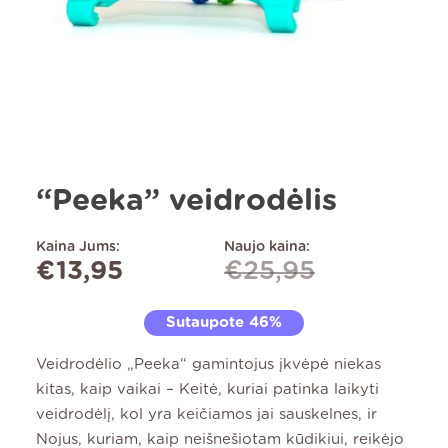
“Peeka” veidrodėlis
Kaina Jums:
Naujo kaina:
€
13,95
€
25,95
Sutaupote 46%
Veidrodėlio „Peeka“ gamintojus įkvėpė niekas
kitas, kaip vaikai – Keitė, kuriai patinka laikyti
veidrodėlį, kol yra keičiamos jai sauskelnes, ir
Nojus, kuriam, kaip neišnešiotam kūdikiui, reikėjo