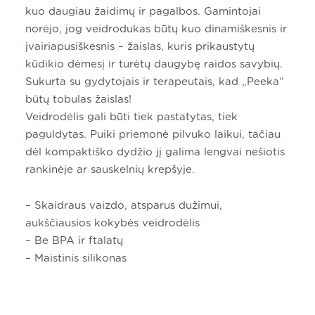
kuo daugiau žaidimų ir pagalbos. Gamintojai
norėjo, jog veidrodukas būtų kuo dinamiškesnis ir
įvairiapusiškesnis – žaislas, kuris prikaustytų
kūdikio dėmesį ir turėtų daugybę raidos savybių.
Sukurta su gydytojais ir terapeutais, kad „Peeka“
būtų tobulas žaislas!
Veidrodėlis gali būti tiek pastatytas, tiek
paguldytas. Puiki priemonė pilvuko laikui, tačiau
dėl kompaktiško dydžio jį galima lengvai nešiotis
rankinėje ar sauskelnių krepšyje.
– Skaidraus vaizdo, atsparus dužimui,
aukščiausios kokybės veidrodėlis
– Be BPA ir ftalatų
– Maistinis silikonas