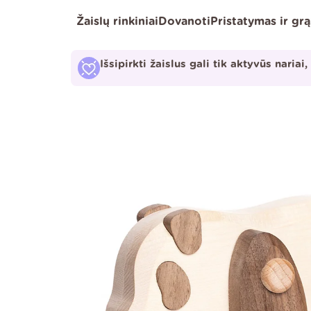
Pereiti
Žaislų rinkiniai
Dovanoti
Pristatymas ir gr
prie
turinio
Išsipirkti žaislus gali tik aktyvūs nariai,