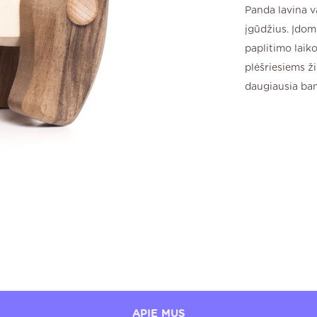
Panda lavina v
įgūdžius. Įdom
paplitimo laik
plėšriesiems ž
daugiausia bamb
APIE MUS