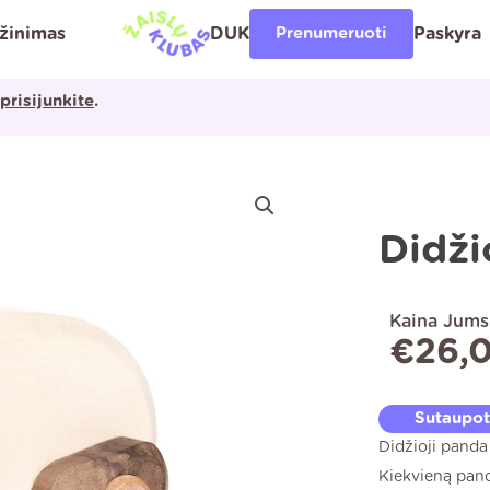
ąžinimas
DUK
Prenumeruoti
Paskyra
prisijunkite
.
Didži
Kaina Jums
€
26,
Sutaupo
Didžioji panda 
Kiekvieną pand