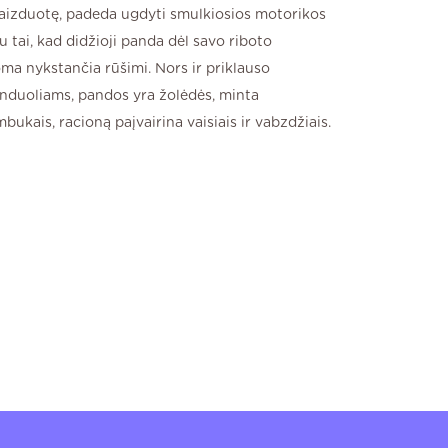
aizduotę, padeda ugdyti smulkiosios motorikos
u tai, kad didžioji panda dėl savo riboto
oma nykstančia rūšimi. Nors ir priklauso
induoliams, pandos yra žolėdės, minta
ukais, racioną paįvairina vaisiais ir vabzdžiais.