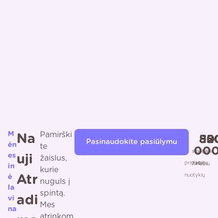
M
Pamirški
Na
55
80
12
Pasinaudokite pasiūlymu
ėn
te
00
smagių
nuotykių
es
Uji
žaislus,
pristatytų
žaislų
rinkinių
in
kurie
nuotykių
ė
Atr
nuguls į
la
spintą.
Adi
vi
Mes
na
atrinkom