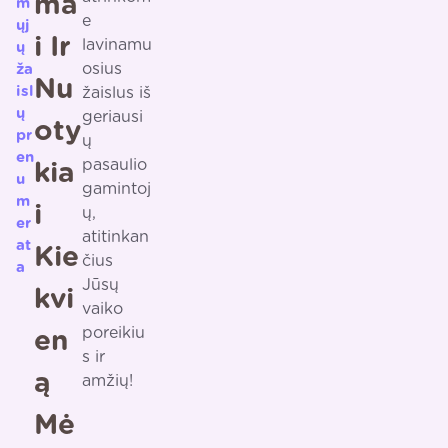
Ma
m
e
ųj
I Ir
lavinamu
ų
osius
ža
Nu
isl
žaislus iš
ų
geriausi
Oty
pr
ų
en
pasaulio
Kia
u
gamintoj
m
I
ų,
er
atitinkan
at
Kie
čius
a
Jūsų
Kvi
vaiko
poreikiu
En
s ir
Ą
amžių!
Mė