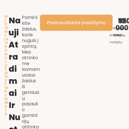
M
Pamirš
Na
55
10
12
Ė
Pasinaudokite pasiūlymu
kite
N
000
ES
žaislus,
smagių
nuotykių
Uji
IN
kurie
Ė
pristatytų
žaislų
rinkinių
LA
nuguls į
At
nuotykių
VI
spintą.
N
A
Mes
Ra
M
atrinko
Ų
J
me
Ų
Di
lavinam
Ž
AI
uosius
SL
M
žaislus
Ų
P
iš
RE
Ai
N
geriausi
U
ų
M
Ir
ER
pasauli
A
o
T
A
Nu
gamint
ojų,
atitinka