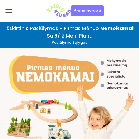
Pereiti
Prenumeruoti
prie
turinio
Išskirtinis Pasiūlymas - Pirmas Mėnuo
Nemokamai
Su 6/12 Mėn. Planu
Pasiūlymo Sąlygos