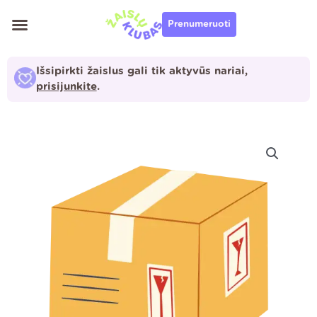
Pereiti
Prenumeruoti
prie
turinio
Išsipirkti žaislus gali tik aktyvūs nariai,
prisijunkite
.