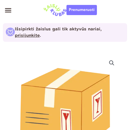
Pereiti
Prenumeruoti
prie
turinio
Išsipirkti žaislus gali tik aktyvūs nariai,
prisijunkite
.