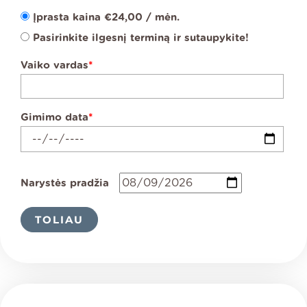
m.
Įprasta kaina
€
24,00
/ mėn.
vaikui
Pasirinkite ilgesnį terminą ir sutaupykite!
Vaiko vardas
*
Gimimo data
*
Narystės pradžia
TOLIAU