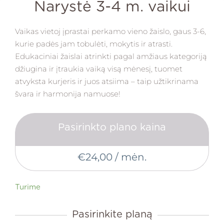
Narystė 3-4 m. vaikui
Vaikas vietoj įprastai perkamo vieno žaislo, gaus 3-6,
kurie padės jam tobulėti, mokytis ir atrasti.
Edukaciniai žaislai atrinkti pagal amžiaus kategoriją
džiugina ir įtraukia vaiką visą mėnesį, tuomet
atvyksta kurjeris ir juos atsiima – taip užtikrinama
švara ir harmonija namuose!
Pasirinkto plano kaina
€
24,00
/ mėn.
produkto
kiekis:
Turime
Narystė
3-
Pasirinkite planą
4