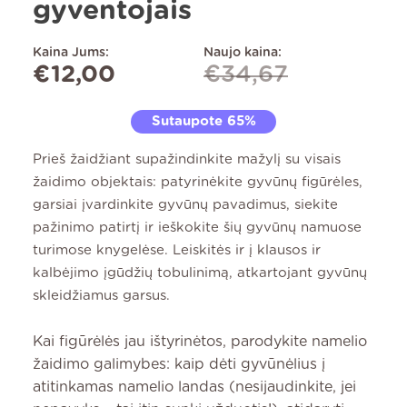
gyventojais
Kaina Jums:
Naujo kaina:
€
12,00
€
34,67
Sutaupote 65%
Prieš žaidžiant supažindinkite mažylį su visais
žaidimo objektais: patyrinėkite gyvūnų figūrėles,
garsiai įvardinkite gyvūnų pavadimus, siekite
pažinimo patirtį ir ieškokite šių gyvūnų namuose
turimose knygelėse. Leiskitės ir į klausos ir
kalbėjimo įgūdžių tobulinimą, atkartojant gyvūnų
skleidžiamus garsus.
Kai figūrėlės jau ištyrinėtos, parodykite namelio
žaidimo galimybes: kaip dėti gyvūnėlius į
atitinkamas namelio landas (nesijaudinkite, jei