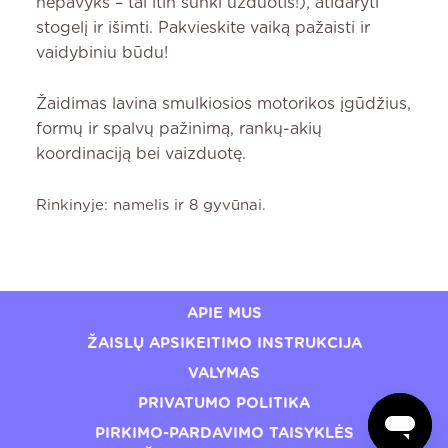
nepavyks – tai itin sunki užduotis!), atidaryti
stogelį ir išimti. Pakvieskite vaiką pažaisti ir
vaidybiniu būdu!
Žaidimas lavina smulkiosios motorikos įgūdžius,
formų ir spalvų pažinimą, rankų-akių
koordinaciją bei vaizduotę.
Rinkinyje: namelis ir 8 gyvūnai.
APIE MUS
ŽAISLŲ APSIKEITIMO INSTRUKCIJA
VALYMAS
PRIVATUMO POLITIKA
PIRKIMO-PARDAVIMO TAISYKLĖS