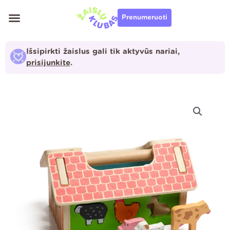
Pereiti
Prenumeruoti
prie
turinio
Išsipirkti žaislus gali tik aktyvūs nariai,
prisijunkite
.