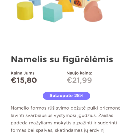
Namelis su figūrėlėmis
Kaina Jums:
Naujo kaina:
€
15,80
€
21,99
Sutaupote 28%
Namelio formos rūšiavimo dėžutė puiki priemonė
lavinti svarbiausius vystymosi įgūdžius. Žaislas
padeda mažyliams mokytis atpažinti ir suderinti
formas bei spalvas, skatindamas jų erdvinį