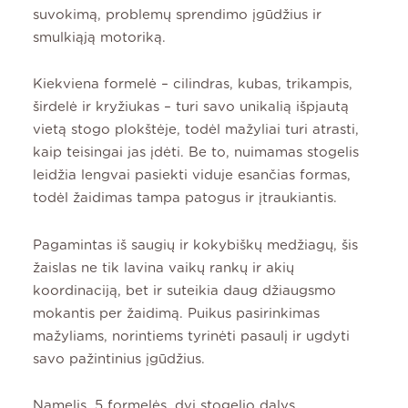
suvokimą, problemų sprendimo įgūdžius ir
smulkiąją motoriką.
Kiekviena formelė – cilindras, kubas, trikampis,
širdelė ir kryžiukas – turi savo unikalią išpjautą
vietą stogo plokštėje, todėl mažyliai turi atrasti,
kaip teisingai jas įdėti. Be to, nuimamas stogelis
leidžia lengvai pasiekti viduje esančias formas,
todėl žaidimas tampa patogus ir įtraukiantis.
Pagamintas iš saugių ir kokybiškų medžiagų, šis
žaislas ne tik lavina vaikų rankų ir akių
koordinaciją, bet ir suteikia daug džiaugsmo
mokantis per žaidimą. Puikus pasirinkimas
mažyliams, norintiems tyrinėti pasaulį ir ugdyti
savo pažintinius įgūdžius.
Namelis, 5 formelės, dvi stogelio dalys.