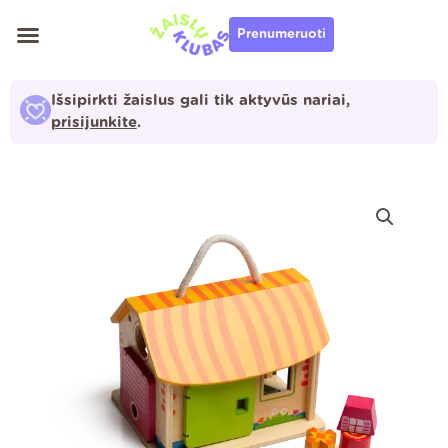
Pereiti
Prenumeruoti
prie
turinio
Išsipirkti žaislus gali tik aktyvūs nariai,
prisijunkite
.