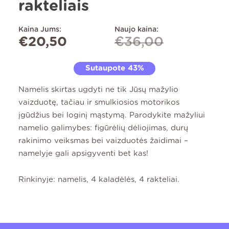
rakteliais
Kaina Jums:
Naujo kaina:
€
20,50
€
36,00
Sutaupote 43%
Namelis skirtas ugdyti ne tik Jūsų mažylio
vaizduotę, tačiau ir smulkiosios motorikos
įgūdžius bei loginį mąstymą. Parodykite mažyliui
namelio galimybes: figūrėlių dėliojimas, durų
rakinimo veiksmas bei vaizduotės žaidimai –
namelyje gali apsigyventi bet kas!
Rinkinyje: namelis, 4 kaladėlės, 4 rakteliai.