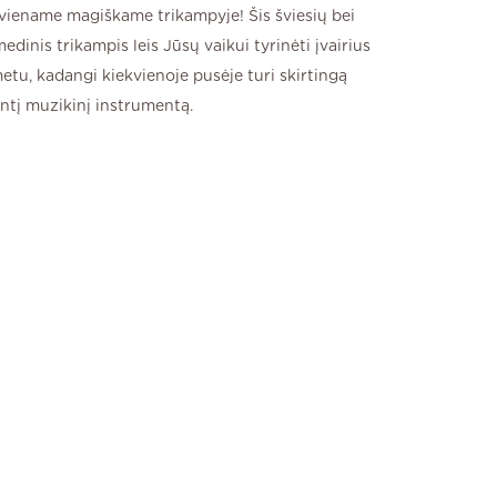
viename magiškame trikampyje! Šis šviesių bei
edinis trikampis leis Jūsų vaikui tyrinėti įvairius
etu, kadangi kiekvienoje pusėje turi skirtingą
antį muzikinį instrumentą.