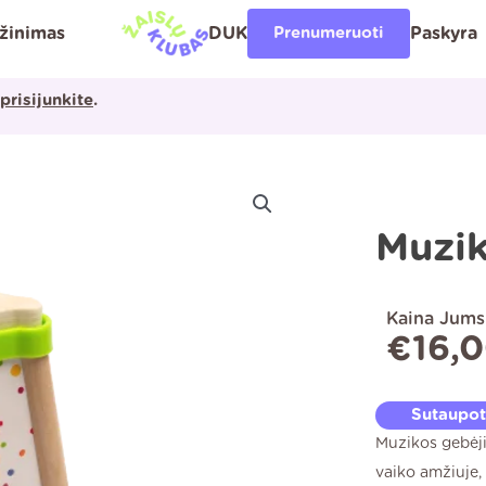
ąžinimas
DUK
Prenumeruoti
Paskyra
prisijunkite
.
Muzik
Kaina Jums
€
16,
Sutaupo
Muzikos gebėj
vaiko amžiuje, 