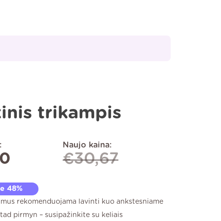
inis trikampis
:
Naujo kaina:
00
€
30,67
te 48%
imus rekomenduojama lavinti kuo ankstesniame
tad pirmyn – susipažinkite su keliais