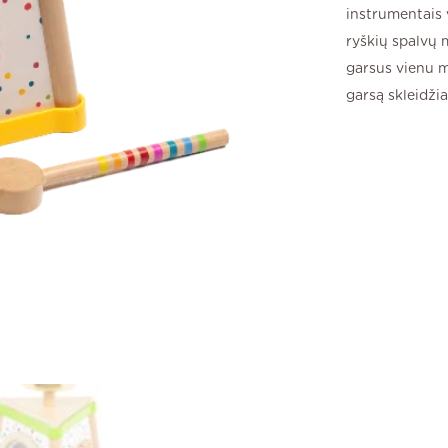
instrumentais 
ryškių spalvų m
garsus vienu m
garsą skleidži