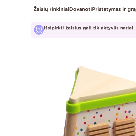
Pereiti
Žaislų rinkiniai
Dovanoti
Pristatymas ir gr
prie
turinio
Išsipirkti žaislus gali tik aktyvūs nariai,