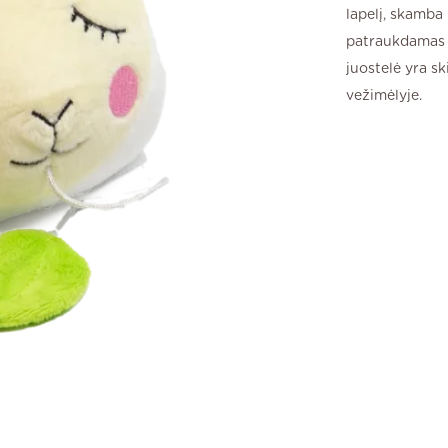
lapelį, skamba 
patraukdamas m
juostelė yra sk
vežimėlyje.