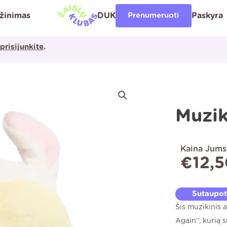
ąžinimas
DUK
Prenumeruoti
Paskyra
prisijunkite
.
Muzik
Kaina Jums
€
12,
Sutaupo
Šis muzikinis 
Again“, kurią 