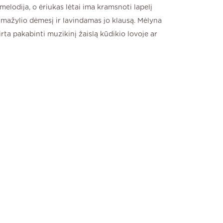
melodija, o ėriukas lėtai ima kramsnoti lapelį
ažylio dėmesį ir lavindamas jo klausą. Mėlyna
irta pakabinti muzikinį žaislą kūdikio lovoje ar