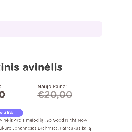
inis avinėlis
:
Naujo kaina:
50
€
20,00
te 38%
avinėlis groja melodiją „So Good Night Now
sukūrė Johannesas Brahmsas. Patraukus žalią