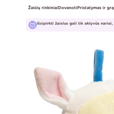
Pereiti
Žaislų rinkiniai
Dovanoti
Pristatymas ir gr
prie
turinio
Išsipirkti žaislus gali tik aktyvūs nariai,