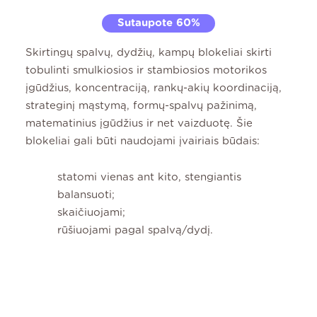
Sutaupote 60%
Skirtingų spalvų, dydžių, kampų blokeliai skirti
tobulinti smulkiosios ir stambiosios motorikos
įgūdžius, koncentraciją, rankų-akių koordinaciją,
strateginį mąstymą, formų-spalvų pažinimą,
matematinius įgūdžius ir net vaizduotę. Šie
blokeliai gali būti naudojami įvairiais būdais:
statomi vienas ant kito, stengiantis
balansuoti;
skaičiuojami;
rūšiuojami pagal spalvą/dydį.