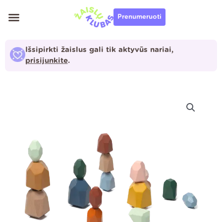
Pereiti
Prenumeruoti
prie
turinio
Išsipirkti žaislus gali tik aktyvūs nariai,
prisijunkite
.