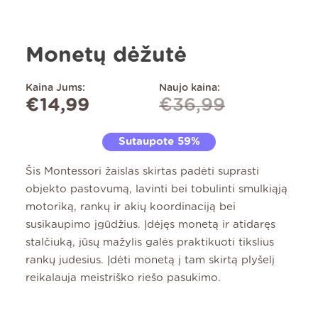
Monetų dėžutė
Kaina Jums:
Naujo kaina:
€
14,99
€
36,99
Sutaupote 59%
Šis Montessori žaislas skirtas padėti suprasti
objekto pastovumą, lavinti bei tobulinti smulkiąją
motoriką, rankų ir akių koordinaciją bei
susikaupimo įgūdžius. Įdėjęs monetą ir atidaręs
stalčiuką, jūsų mažylis galės praktikuoti tikslius
rankų judesius.
Įdėti monetą į tam skirtą plyšelį
reikalauja meistriško riešo pasukimo.