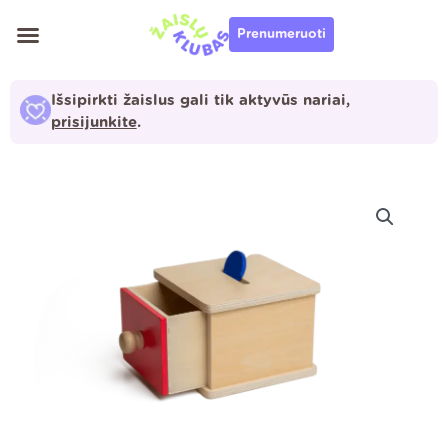
Pereiti
Prenumeruoti
prie
turinio
Išsipirkti žaislus gali tik aktyvūs nariai,
prisijunkite
.