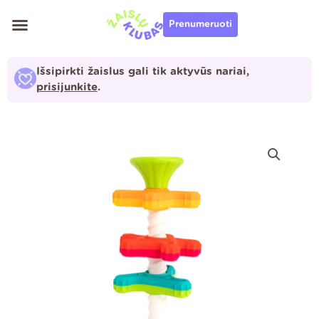
Pereiti
Prenumeruoti
prie
turinio
Išsipirkti žaislus gali tik aktyvūs nariai,
prisijunkite
.