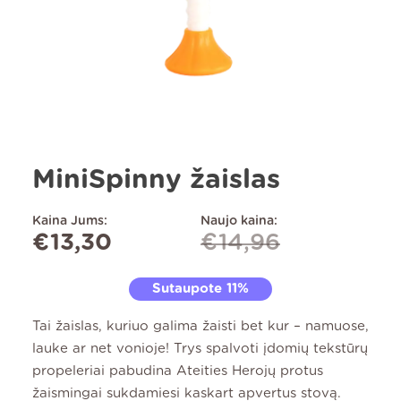
MiniSpinny žaislas
Kaina Jums:
Naujo kaina:
€
13,30
€
14,96
Sutaupote 11%
Tai žaislas, kuriuo galima žaisti bet kur – namuose,
lauke ar net vonioje! Trys spalvoti įdomių tekstūrų
propeleriai pabudina Ateities Herojų protus
žaismingai sukdamiesi kaskart apvertus stovą.