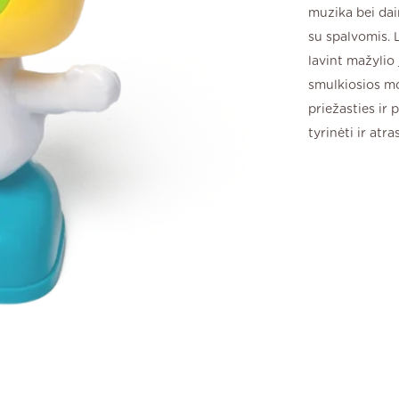
muzika bei dai
su spalvomis. 
lavint mažylio 
smulkiosios mo
priežasties ir
tyrinėti ir atras