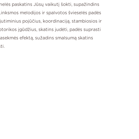
nelės paskatins Jūsų vaikutį šokti, supažindins
Linksmos melodijos ir spalvotos švieselės padės
jutiminius pojūčius, koordinaciją, stambiosios ir
torikos įgūdžius, skatins judėti, padės suprasti
 pasekmės efektą, sužadins smalsumą skatins
ti.