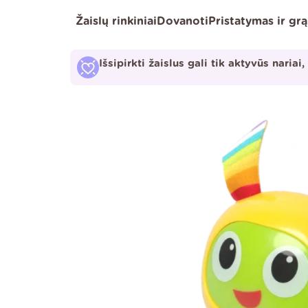
Pereiti
Žaislų rinkiniai
Dovanoti
Pristatymas ir gr
prie
turinio
Išsipirkti žaislus gali tik aktyvūs nariai,