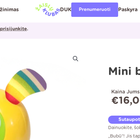
ąžinimas
DUK
Prenumeruoti
Paskyra
prisijunkite
.
Mini 
Kaina Jums
€
16,
Sutaupo
Dainuokite, šo
„Bubū“! Jis tap