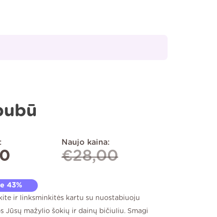
bubū
:
Naujo kaina:
00
€
28,00
te 43%
kite ir linksminkitės kartu su nuostabiuoju
s Jūsų mažylio šokių ir dainų bičiuliu. Smagi