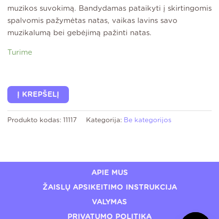
muzikos suvokimą. Bandydamas pataikyti į skirtingomis
spalvomis pažymėtas natas, vaikas lavins savo
muzikalumą bei gebėjimą pažinti natas.
Turime
Į KREPŠELĮ
Produkto kodas:
11117
Kategorija:
Be kategorijos
APIE MUS
ŽAISLŲ APSIKEITIMO INSTRUKCIJA
VALYMAS
PRIVATUMO POLITIKA