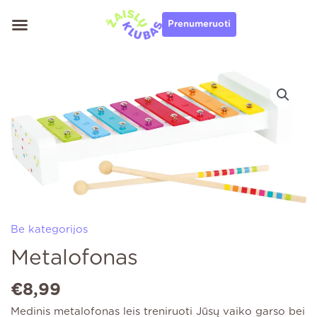
Pereiti
Prenumeruoti
prie
turinio
produkto
kiekis:
Metalofonas
Be kategorijos
Metalofonas
€
8,99
Medinis metalofonas leis treniruoti Jūsų vaiko garso bei