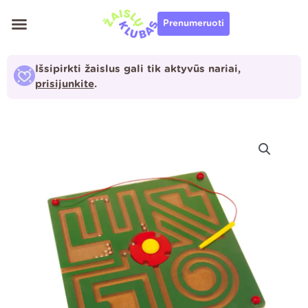
Pereiti
Prenumeruoti
prie
turinio
Išsipirkti žaislus gali tik aktyvūs nariai,
prisijunkite
.