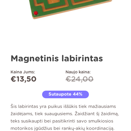
Magnetinis labirintas
Kaina Jums:
Naujo kaina:
€
13,50
€
24,00
Sutaupote 44%
Šis labirintas yra puikus iššūkis tiek mažiausiams
žaidėjams, tiek suaugusiems. Žaidžiant šį žaidimą,
teks susikaupti bei pasitikrinti savo smulkiosios
motorikos įgūdžius bei rankų-akių koordinaciją.