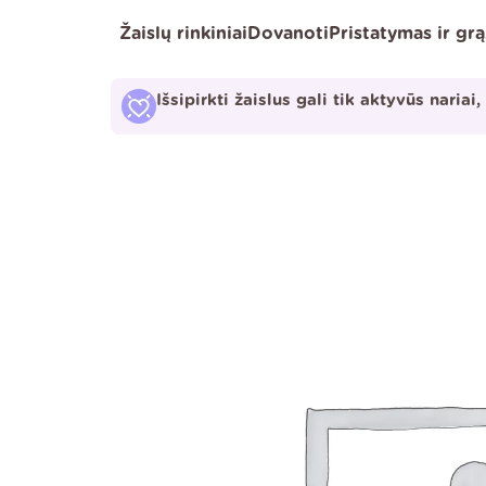
Pereiti
Žaislų rinkiniai
Dovanoti
Pristatymas ir gr
prie
turinio
Išsipirkti žaislus gali tik aktyvūs nariai,