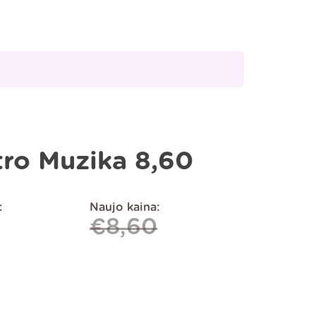
ro Muzika 8,60
:
Naujo kaina:
€
8,60