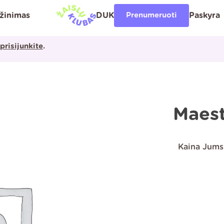
ąžinimas
DUK
Prenumeruoti
Paskyra
prisijunkite
.
Maest
Kaina Jums