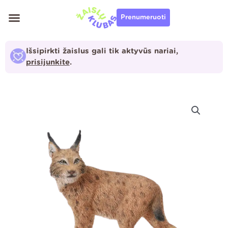
Pereiti
Prenumeruoti
prie
turinio
Išsipirkti žaislus gali tik aktyvūs nariai,
prisijunkite
.