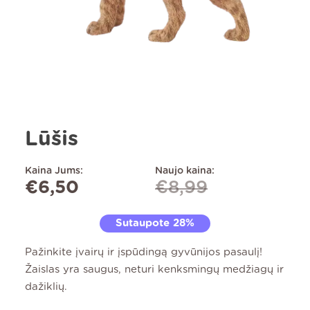
Lūšis
Kaina Jums:
Naujo kaina:
€
6,50
€
8,99
Sutaupote 28%
Pažinkite įvairų ir įspūdingą gyvūnijos pasaulį!
Žaislas yra saugus, neturi kenksmingų medžiagų ir
dažiklių.