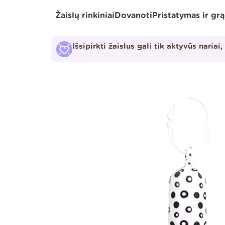
Pereiti
Žaislų rinkiniai
Dovanoti
Pristatymas ir gr
prie
turinio
Išsipirkti žaislus gali tik aktyvūs nariai,