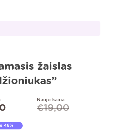
amasis žaislas
žioniukas”
:
Naujo kaina:
20
€
19,00
te 46%