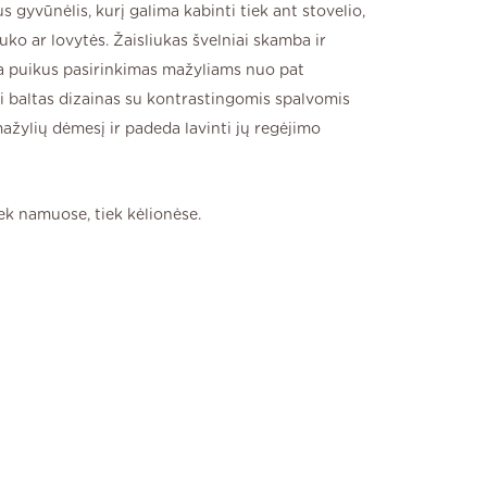
us gyvūnėlis, kurį galima kabinti tiek ant stovelio,
uko ar lovytės. Žaisliukas švelniai skamba ir
ra puikus pasirinkimas mažyliams nuo pat
 baltas dizainas su kontrastingomis spalvomis
mažylių dėmesį ir padeda lavinti jų regėjimo
iek namuose, tiek kėlionėse.