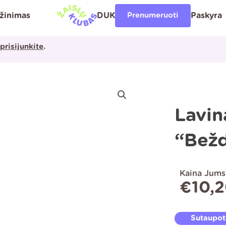
ąžinimas
DUK
Prenumeruoti
Paskyra
prisijunkite
.
Lavin
“Bežd
Kaina Jums
€
10,
Sutaupo