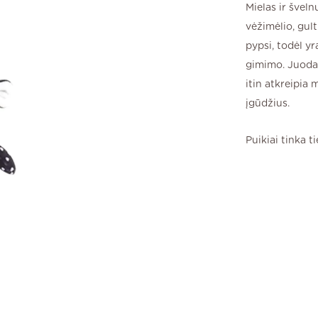
Mielas ir šveln
vėžimėlio, gult
pypsi, todėl y
gimimo. Juodai
itin atkreipia 
įgūdžius.
Puikiai tinka t