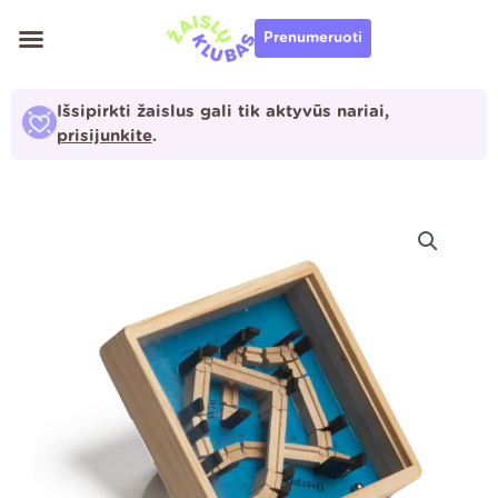
Pereiti
Prenumeruoti
prie
turinio
Išsipirkti žaislus gali tik aktyvūs nariai,
prisijunkite
.