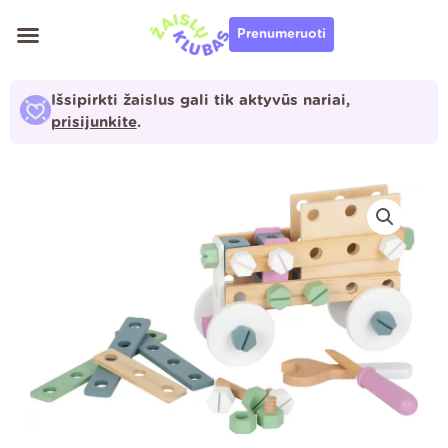
Pereiti
Prenumeruoti
prie
turinio
Išsipirkti žaislus gali tik aktyvūs nariai,
prisijunkite
.