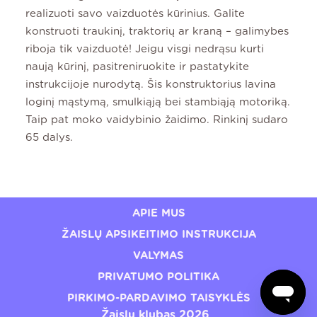
realizuoti savo vaizduotės kūrinius. Galite
konstruoti traukinį, traktorių ar kraną – galimybes
riboja tik vaizduotė! Jeigu visgi nedrąsu kurti
naują kūrinį, pasitreniruokite ir pastatykite
instrukcijoje nurodytą. Šis konstruktorius lavina
loginį mąstymą, smulkiąją bei stambiąją motoriką.
Taip pat moko vaidybinio žaidimo. Rinkinį sudaro
65 dalys.
APIE MUS
ŽAISLŲ APSIKEITIMO INSTRUKCIJA
VALYMAS
PRIVATUMO POLITIKA
PIRKIMO-PARDAVIMO TAISYKLĖS
Žaislų klubas 2026