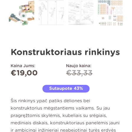
Konstruktoriaus rinkinys
Kaina Jums:
Naujo kaina:
€
19,00
€
33,33
Sutaupote 43%
Šis rinkinys ypač patiks dėliones bei
konstruktorius mėgstantiems vaikams. Su jau
pragręžtomis skylėmis, kubeliais su srėgiais,
mediniais diskais, konstruktoriaus panelėmis jauni
ir ambicingi inžinieriai neabejotinai turės erdvės