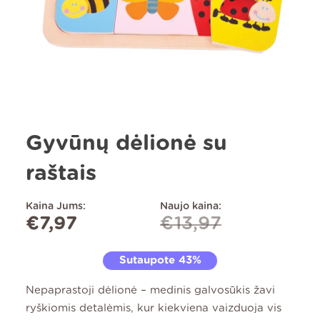
Gyvūnų dėlionė su
raštais
Kaina Jums:
Naujo kaina:
€
7,97
€
13,97
Sutaupote 43%
Nepaprastoji dėlionė – medinis galvosūkis žavi
ryškiomis detalėmis, kur kiekviena vaizduoja vis