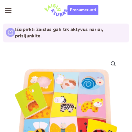
Pereiti
Prenumeruoti
prie
turinio
Išsipirkti žaislus gali tik aktyvūs nariai,
prisijunkite
.