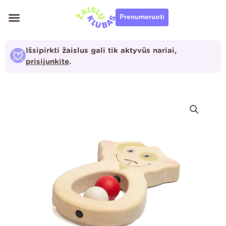
Pereiti
Prenumeruoti
prie
turinio
Išsipirkti žaislus gali tik aktyvūs nariai,
prisijunkite
.