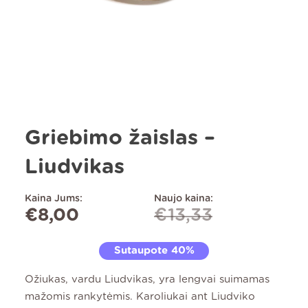
Griebimo žaislas –
Liudvikas
Kaina Jums:
Naujo kaina:
€
8,00
€
13,33
Sutaupote 40%
Ožiukas, vardu Liudvikas, yra lengvai suimamas
mažomis rankytėmis. Karoliukai ant Liudviko