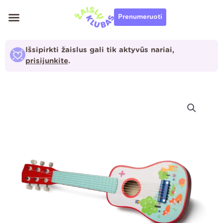
Pereiti
Prenumeruoti
prie
turinio
Išsipirkti žaislus gali tik aktyvūs nariai,
prisijunkite
.