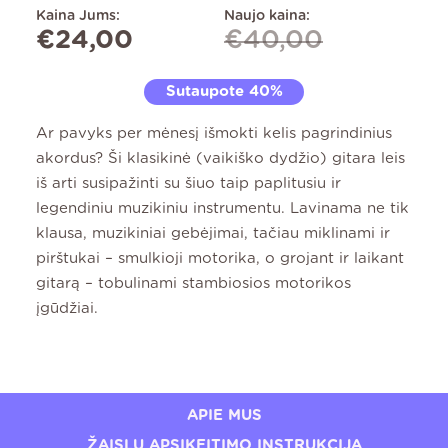
Kaina Jums:
Naujo kaina:
€
24,00
€
40,00
Sutaupote 40%
Ar pavyks per mėnesį išmokti kelis pagrindinius
akordus? Ši klasikinė (vaikiško dydžio) gitara leis
iš arti susipažinti su šiuo taip paplitusiu ir
legendiniu muzikiniu instrumentu. Lavinama ne tik
klausa, muzikiniai gebėjimai, tačiau miklinami ir
pirštukai – smulkioji motorika, o grojant ir laikant
gitarą – tobulinami stambiosios motorikos
įgūdžiai.
APIE MUS
ŽAISLŲ APSIKEITIMO INSTRUKCIJA