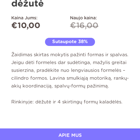
dėžutė
Kaina Jums:
Naujo kaina:
€
10,00
€
16,00
Sutaupote 38%
Žaidimas skirtas mokytis pažinti formas ir spalvas.
Jeigu dėti formeles dar sudėtinga, mažylis greitai
susierzina, pradėkite nuo lengviausios formelės –
cilindro formos. Lavina smulkiąją motoriką, rankų-
akių koordinaciją, spalvų-formų pažinimą.
Rinkinyje: dėžutė ir 4 skirtingų formų kaladėlės.
APIE MUS