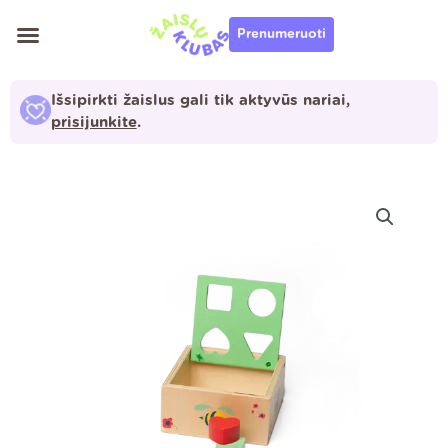
Pereiti
Prenumeruoti
prie
turinio
Išsipirkti žaislus gali tik aktyvūs nariai,
prisijunkite
.