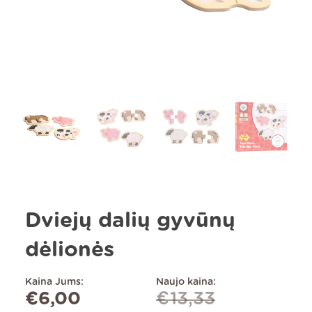
Dviejų dalių gyvūnų
dėlionės
Kaina Jums:
Naujo kaina:
€
6,00
€
13,33