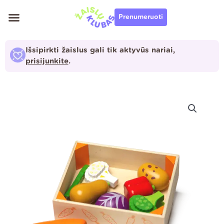
Pereiti
Prenumeruoti
prie
turinio
Išsipirkti žaislus gali tik aktyvūs nariai,
prisijunkite
.