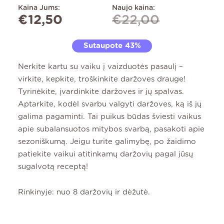
Kaina Jums:
Naujo kaina:
€
12,50
€
22,00
Sutaupote 43%
Nerkite kartu su vaiku į vaizduotės pasaulį –
virkite, kepkite, troškinkite daržoves drauge!
Tyrinėkite, įvardinkite daržoves ir jų spalvas.
Aptarkite, kodėl svarbu valgyti daržoves, ką iš jų
galima pagaminti. Tai puikus būdas šviesti vaikus
apie subalansuotos mitybos svarbą, pasakoti apie
sezoniškumą. Jeigu turite galimybę, po žaidimo
patiekite vaikui atitinkamų daržovių pagal jūsų
sugalvotą receptą!
Rinkinyje: nuo 8 daržovių ir dėžutė.