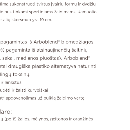
lima sukonstruoti tvirtus įvairių formų ir dydžių
ie bus tinkami sportiniams žaidimams. Kamuolio
etalių skersmuo yra 19 cm.
 pagamintas iš Arboblend® biomedžiagos,
0% pagaminta iš atsinaujinančių šaltinių
, sakai, medienos pluoštas). Arboblend®
tai draugiška plastiko alternatyva neturinti
lingų toksinų.
ir lankstus
udėti ir žaisti kūrybiškai
ut“ apdovanojimas už puikią žaidimo vertę
daro:
ių (po 15 žalios, mėlynos, geltonos ir oranžinės