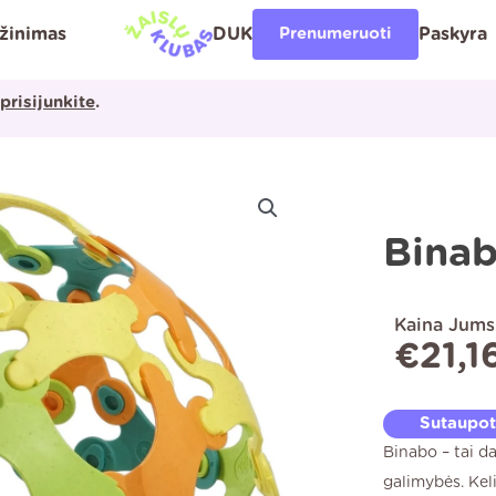
ąžinimas
DUK
Prenumeruoti
Paskyra
prisijunkite
.
Binab
Kaina Jums
€
21,1
Sutaupo
Binabo – tai d
galimybės. Kel