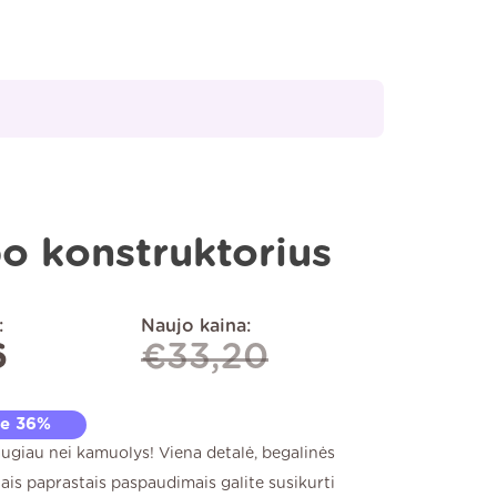
o konstruktorius
:
Naujo kaina:
6
€
33,20
te 36%
augiau nei kamuolys! Viena detalė, begalinės
iais paprastais paspaudimais galite susikurti