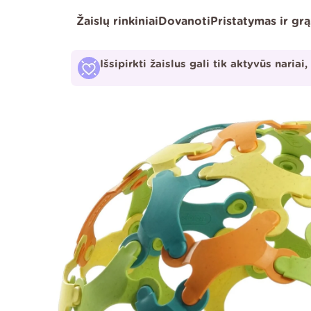
Pereiti
Žaislų rinkiniai
Dovanoti
Pristatymas ir gr
prie
turinio
Išsipirkti žaislus gali tik aktyvūs nariai,