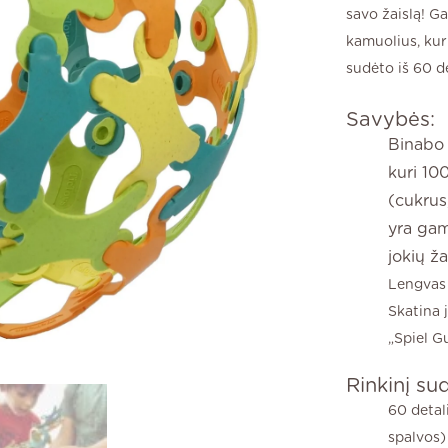
savo žaislą! Ga
kamuolius, kur
sudėto iš 60 d
Savybės:
Binabo
kuri 10
(cukrus
yra gam
jokių ža
Lengvas 
Skatina j
„Spiel G
Rinkinį su
60 detal
spalvos)