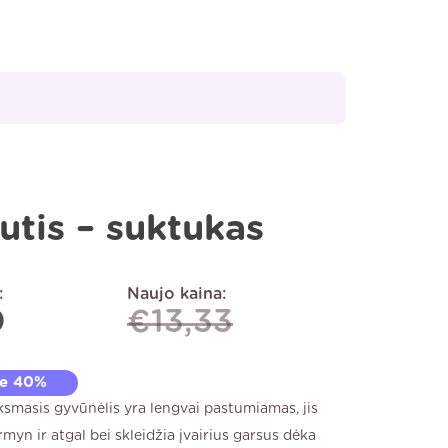
utis – suktukas
:
Naujo kaina:
0
€
13,33
te 40%
ksmasis gyvūnėlis yra lengvai pastumiamas, jis
myn ir atgal bei skleidžia įvairius garsus dėka