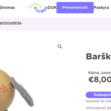
ąžinimas
DUK
Prenumeruoti
Paskyra
prisijunkite
.
Baršk
Kaina Jums
€
8,0
Sutaupo
Kuomet šis lin
ima supuoti pir