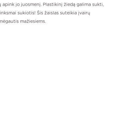
apink jo juosmenį. Plastikinį žiedą galima sukti,
linksmai sukiotis! Šis žaislas suteikia įvairų
 mėgautis mažiesiems.