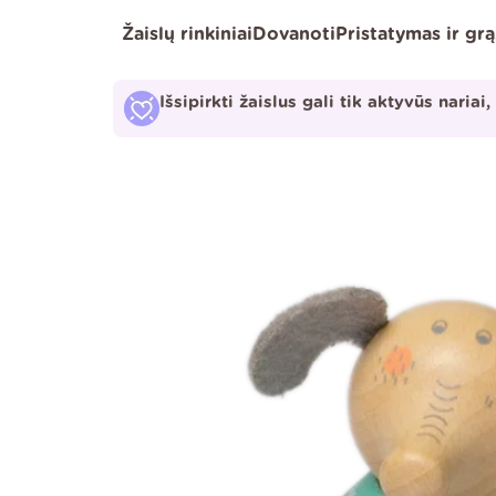
Pereiti
Žaislų rinkiniai
Dovanoti
Pristatymas ir gr
prie
turinio
Išsipirkti žaislus gali tik aktyvūs nariai,