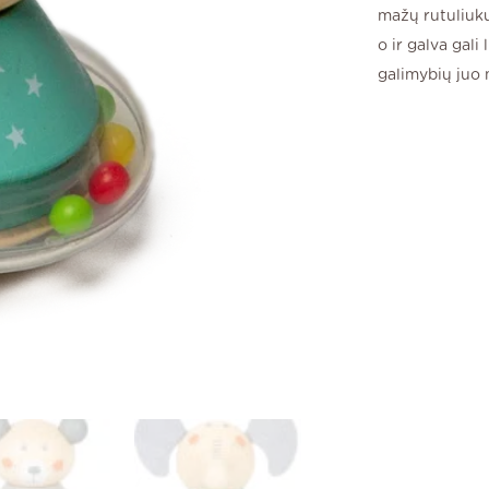
mažų rutuliukų 
o ir galva gali 
galimybių juo