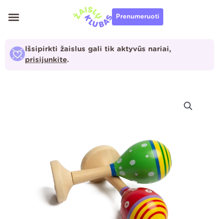
Pereiti
Prenumeruoti
prie
turinio
Išsipirkti žaislus gali tik aktyvūs nariai,
prisijunkite
.