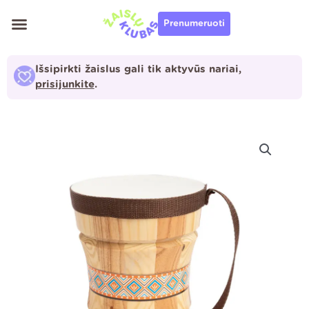
Pereiti
Prenumeruoti
prie
turinio
Išsipirkti žaislus gali tik aktyvūs nariai,
prisijunkite
.