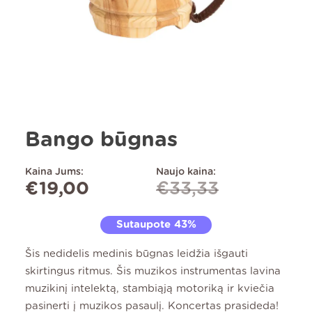
Bango būgnas
Kaina Jums:
Naujo kaina:
€
19,00
€
33,33
Sutaupote 43%
Šis nedidelis medinis būgnas leidžia išgauti
skirtingus ritmus. Šis muzikos instrumentas lavina
muzikinį intelektą, stambiąją motoriką ir kviečia
pasinerti į muzikos pasaulį. Koncertas prasideda!