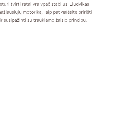
keturi tvirti ratai yra ypač stabilūs. Liudvikas
ažiausiųjų motoriką. Taip pat galėsite pririšti
 ir susipažinti su traukiamo žaislo principu.