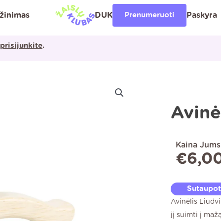
ąžinimas
DUK
Prenumeruoti
Paskyra
prisijunkite
.
Avinė
Kaina Jums
€
6,0
Sutaupo
Avinėlis Liudv
jį suimti į maž