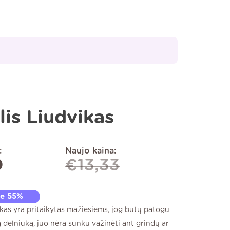
lis Liudvikas
:
Naujo kaina:
0
€
13,33
te 55%
ikas yra pritaikytas mažiesiems, jog būtų patogu
ą delniuką, juo nėra sunku važinėti ant grindų ar