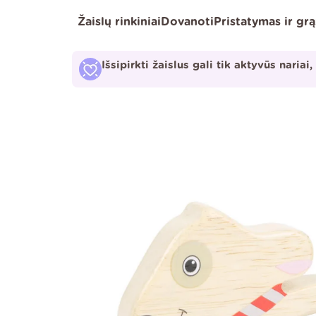
Pereiti
Žaislų rinkiniai
Dovanoti
Pristatymas ir gr
prie
turinio
Išsipirkti žaislus gali tik aktyvūs nariai,