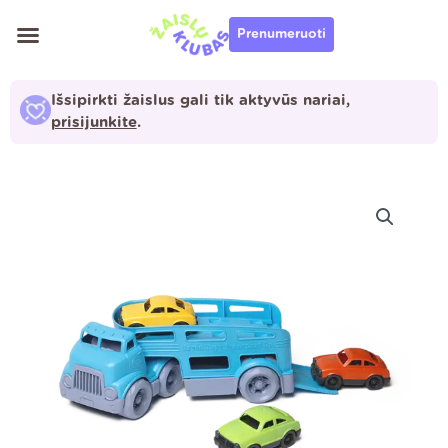
Pereiti
Prenumeruoti
prie
turinio
Išsipirkti žaislus gali tik aktyvūs nariai,
prisijunkite
.