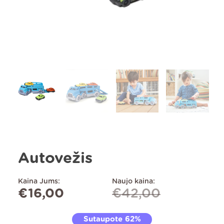
Autovežis
Kaina Jums:
Naujo kaina:
€
16,00
€
42,00
Sutaupote 62%