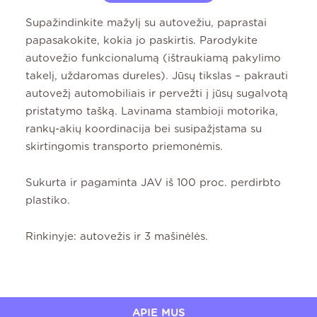
Supažindinkite mažylį su autovežiu, paprastai
papasakokite, kokia jo paskirtis. Parodykite
autovežio funkcionalumą (ištraukiamą pakylimo
takelį, uždaromas dureles). Jūsų tikslas – pakrauti
autovežį automobiliais ir pervežti į jūsų sugalvotą
pristatymo tašką. Lavinama stambioji motorika,
rankų-akių koordinacija bei susipažįstama su
skirtingomis transporto priemonėmis.
Sukurta ir pagaminta JAV iš 100 proc. perdirbto
plastiko.
Rinkinyje: autovežis ir 3 mašinėlės.
APIE MUS